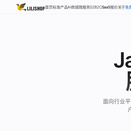
S2B2C
SaaS
首页
标准产品
AI商城
微服务
报价
关于
免
首页
标准产品
AI 商城系统
J
微服务产品
S2B2C 供应商商城
SaaS 多租户
报价
面向行业平
关于我们