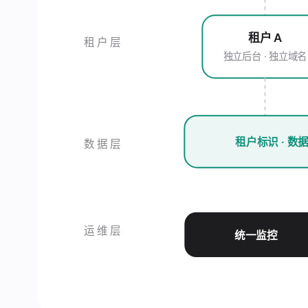
租户 A
租户层
独立后台 · 独立域名
租户标识 · 数
数据层
运维层
统一监控