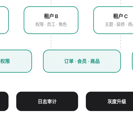
租户 B
租户 C
权限 · 员工 · 角色
主题 · 装修 · 
据权限
订单 · 会员 · 商品
日志审计
灰度升级