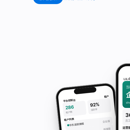
LIL
当
租户
平台控制台
sh
92%
286
活跃率
租户数
3
租户列表
员
企业版
华东连锁旗舰
运营
标准版