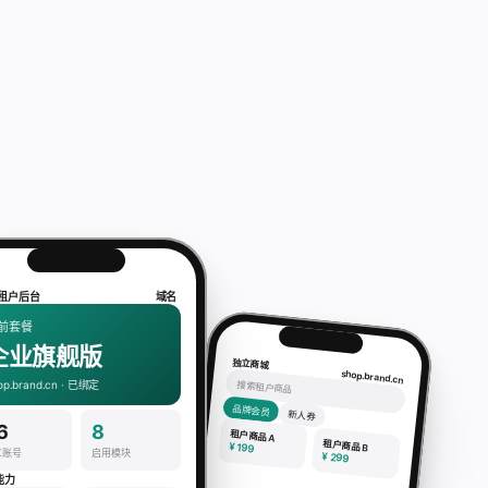
I 租户后台
域名
前套餐
企业旗舰版
独立商城
shop.brand.cn
搜索租户商品
op.brand.cn · 已绑定
品牌会员
新人券
6
8
租户商品 A
租户商品 B
¥ 199
工账号
启用模块
¥ 299
能力