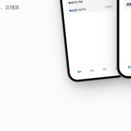
城市生活馆
店
台、店铺装
试用中
母婴行业平台
首
我
监控
套餐
租户