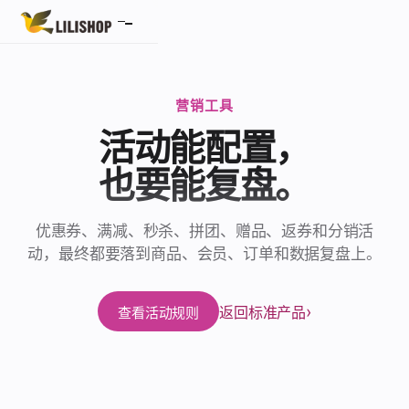
首页
标准产品
营销工具
活动能配置，
AI 商城系统
也要能复盘。
微服务产品
S2B2C 供应商商城
优惠券、满减、秒杀、拼团、赠品、返券和分销活
动，最终都要落到商品、会员、订单和数据复盘上。
SaaS 多租户
返回标准产品
报价
查看活动规则
关于我们