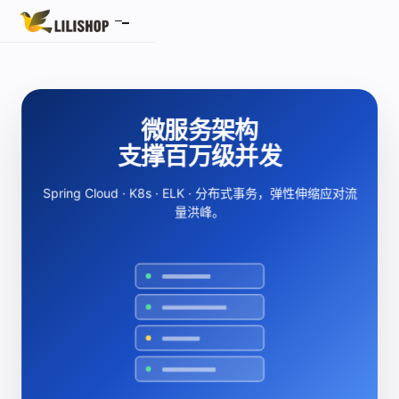
首页
标准产品
微服务架构
AI 商城系统
支撑百万级并发
微服务产品
Spring Cloud · K8s · ELK · 分布式事务，弹性伸缩应对流
量洪峰。
S2B2C 供应商商城
SaaS 多租户
AI 搜索
客服
直播中
LIVE
报价
高复购
互动讲解
$ git clone lilishop
价格敏感
Cloning into 'lilishop'...
商品卡片
Receiving objects: 100%
库存价格同步
关于我们
母婴偏好
Resolving deltas: 100%
$ docker compose up -d
成交订单
✓ All services started
履约售后
经营摘要
推荐