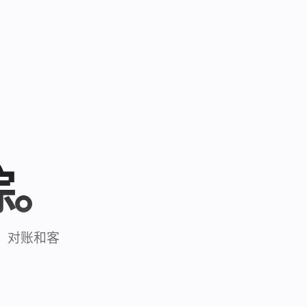
，
踪。
、对账和客