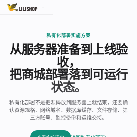
首页
标准产品
私有化部署实施方案
从服务器准备到上线验
AI 商城系统
收，
微服务产品
把商城部署落到可运行
S2B2C 供应商商城
状态。
SaaS 多租户
私有化部署不是把源码放到服务器上就结束，还要确
报价
认资源规格、网络域名、数据库缓存、文件存储、第
三方账号、监控备份和运维交接。
关于我们